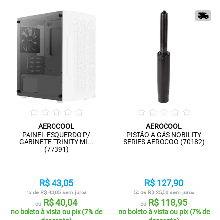
AEROCOOL
AEROCOOL
PAINEL ESQUERDO P/
PISTÃO A GÁS NOBILITY
GABINETE TRINITY MI...
SERIES AEROCOO (70182)
(77391)
R$ 43,05
R$ 127,90
1x de R$ 43,05 sem juros
5x de R$ 25,58 sem juros
R$ 40,04
R$ 118,95
ou
ou
no boleto à vista ou pix (7% de
no boleto à vista ou pix (7% de