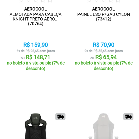
AEROCOOL
AEROCOOL
ALMOFADA PARA CABEÇA
PAINEL ESQ P/GAB CYLON
KNIGHT PRETO AERO...
(73412)
(70764)
R$ 159,90
R$ 70,90
6x de R$ 26,65 sem juros
2x de R$ 35,45 sem juros
R$ 148,71
R$ 65,94
ou
ou
no boleto à vista ou pix (7% de
no boleto à vista ou pix (7% de
desconto)
desconto)