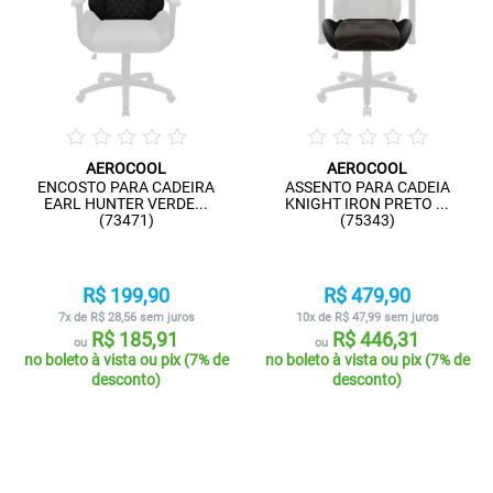
AEROCOOL
AEROCOOL
ENCOSTO PARA CADEIRA
ASSENTO PARA CADEIA
EARL HUNTER VERDE...
KNIGHT IRON PRETO ...
(73471)
(75343)
R$ 199,90
R$ 479,90
7x de R$ 28,56 sem juros
10x de R$ 47,99 sem juros
R$ 185,91
R$ 446,31
ou
ou
no boleto à vista ou pix (7% de
no boleto à vista ou pix (7% de
desconto)
desconto)