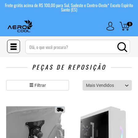
Frete grátis acima de R$ 100,00 para Sul, Sudeste e Centro-Oeste* Exceto Espírito
Santo (ES)
0
(pesquisar)
PEÇAS DE REPOSIÇÃO
Filtrar