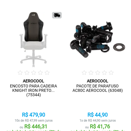
AEROCOOL
AEROCOOL
ENCOSTO PARA CADEIRA
PACOTE DE PARAFUSO
KNIGHT IRON PRETO...
AC80C AEROCOOL (63048)
(75344)
R$ 479,90
R$ 44,90
10x de R$ 47,99 sem juros
1x de R$ 44,90 sem juros
R$ 446,31
R$ 41,76
ou
ou