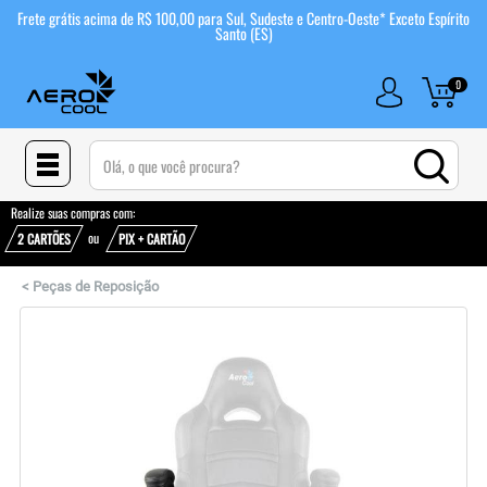
Frete grátis acima de R$ 100,00 para Sul, Sudeste e Centro-Oeste* Exceto Espírito
Santo (ES)
0
(pesquisar)
Realize suas compras com:
ou
2 CARTÕES
PIX + CARTÃO
<
Peças de Reposição