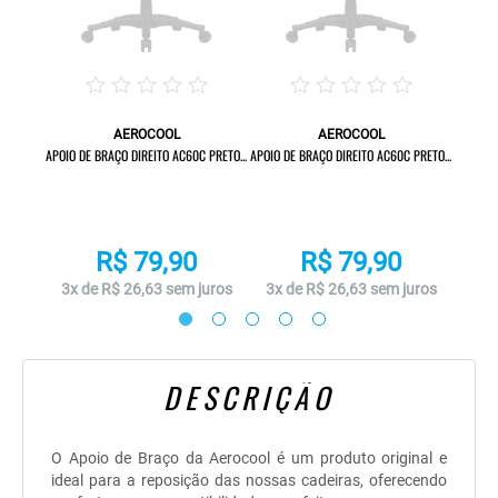
AEROCOOL
AEROCOOL
 AERO...
APOI
APOIO DE BRAÇO DIREITO AC60C PRETO...
APOIO DE BRAÇO DIREITO AC60C PRETO...
R$ 79,90
R$ 79,90
uros
3x 
3x de R$ 26,63 sem juros
3x de R$ 26,63 sem juros
DESCRIÇÃO
O Apoio de Braço da Aerocool é um produto original e
ideal para a reposição das nossas cadeiras, oferecendo