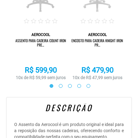
AEROCOOL
AEROCOOL
E TAN
ASSE
ASSENTO PARA CADEIRA COUNT IRON
ENCOSTO PARA CADEIRA KNIGHT IRON
PRE...
PR...
R$ 599,90
R$ 479,90
juros
10x 
10x de R$ 59,99 sem juros
10x de R$ 47,99 sem juros
DESCRIÇÃO
O Assento da Aerocool é um produto original e ideal para
a reposição das nossas cadeiras, oferecendo conforto e
compatibilidade perfeita com o seu equipamento.