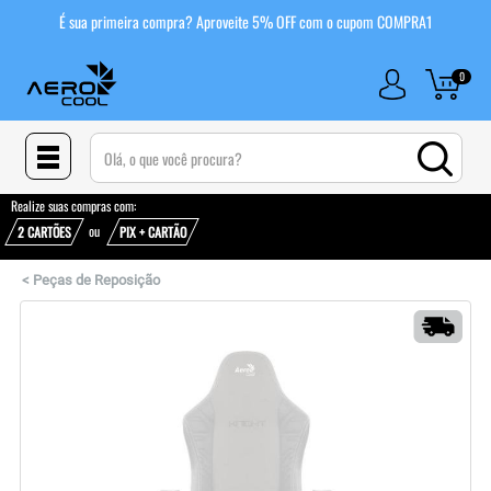
É sua primeira compra? Aproveite 5% OFF com o cupom COMPRA1
0
(pesquisar)
Realize suas compras com:
ou
2 CARTÕES
PIX + CARTÃO
<
Peças de Reposição