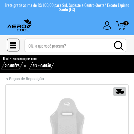
Frete grátis acima de R$ 100,00 para Sul, Sudeste e Centro-Oeste* Exceto Espírito
Santo (ES)
0
(pesquisar)
Realize suas compras com:
ou
2 CARTÕES
PIX + CARTÃO
<
Peças de Reposição