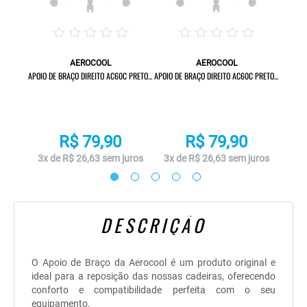
AEROCOOL
AEROCOOL
AC60C
APOIO DE BRAÇO DIREITO AC60C PRETO...
APOIO DE BRAÇO DIREITO AC60C PRETO...
APOIO D
R$ 79,90
R$ 79,90
uros
3x de R$ 26,63 sem juros
3x de R$ 26,63 sem juros
3x 
DESCRIÇÃO
O Apoio de Braço da Aerocool é um produto original e
ideal para a reposição das nossas cadeiras, oferecendo
conforto e compatibilidade perfeita com o seu
equipamento.