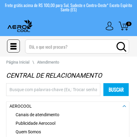
Frete grátis acima de R$ 100,00 para Sul, Sudeste e Centro-Oeste* Exceto Espírito
Santo (ES)
0
(pesquisar)
Página Inicial
\
Atendimento
CENTRAL DE RELACIONAMENTO
BUSCAR
AEROCOOL
Canais de atendimento
Publicidade Aerocool
Quem Somos