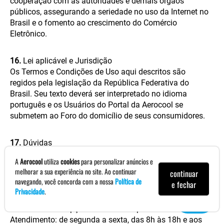
cooperação com as autoridades e demais órgãos
públicos, assegurando a seriedade no uso da Internet no
Brasil e o fomento ao crescimento do Comércio
Eletrônico.
16.
Lei aplicável e Jurisdição
Os Termos e Condições de Uso aqui descritos são
regidos pela legislação da República Federativa do
Brasil. Seu texto deverá ser interpretado no idioma
português e os Usuários do Portal da Aerocool se
submetem ao Foro do domicílio de seus consumidores.
17.
Dúvidas
17.1
. Caso tenha qualquer dúvida em relação ao
A
Aerocool
utiliza
cookies
para personalizar anúncios e
presente documento, favor entrar em contato:
melhorar a sua experiência no site. Ao continuar
continuar
Via Chat acessando o Portal da Aerocool no endereço
navegando, você concorda com a nossa
Política de
e fechar
eletrônico (
loja.aerocool.com.br
), clicando em
Privacidade
.
Atendimento, Canais de Atendimento da Aerocool e
selecionando a opção Atendimento por Chat. Horário de
Atendimento: de segunda a sexta, das 8h às 18h e aos