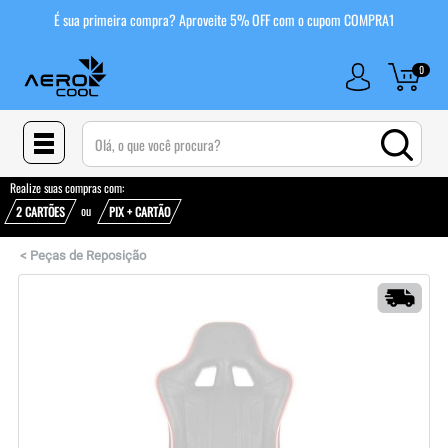
É sua primeira compra? Aproveite 5% OFF com o cupom COMPRA1
0
(pesquisar)
Realize suas compras com:
ou
2 CARTÕES
PIX + CARTÃO
<
Peças de Reposição