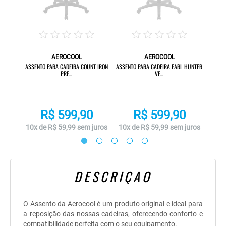
AEROCOOL
AEROCOOL
S AER...
ASSE
ASSENTO PARA CADEIRA COUNT IRON
ASSENTO PARA CADEIRA EARL HUNTER
PRE...
VE...
R$ 599,90
R$ 599,90
uros
10x 
10x de R$ 59,99 sem juros
10x de R$ 59,99 sem juros
DESCRIÇÃO
O Assento da Aerocool é um produto original e ideal para
a reposição das nossas cadeiras, oferecendo conforto e
compatibilidade perfeita com o seu equipamento.