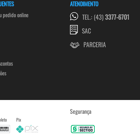
UENTES
ATENDIMENTO
 pedido online
TEL.: (43)
3377-6701
SAC
PARCERIA
scontos
ções
Segurança
oleto
Pix