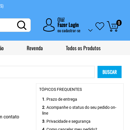
ES)
Olá!
0
Fazer Login
ou
cadastrar-se
ão
Revenda
Todos os Produtos
BUSCAR
TÓPICOS FREQUENTES
1
. Prazo de entrega
2
. Acompanhe o status do seu pedido on-
line
em contato
3
. Privacidade e segurança
4
. Como cancelar meu pedido?