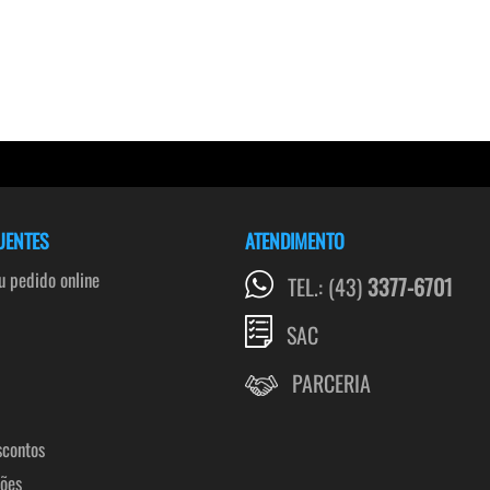
UENTES
ATENDIMENTO
 pedido online
TEL.: (43)
3377-6701
SAC
PARCERIA
scontos
ções