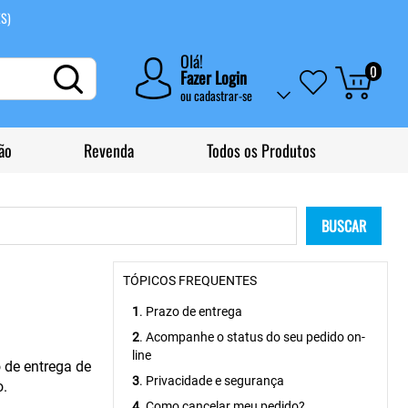
ES)
Olá!
0
Fazer Login
ou
cadastrar-se
ão
Revenda
Todos os Produtos
BUSCAR
TÓPICOS FREQUENTES
1
. Prazo de entrega
2
. Acompanhe o status do seu pedido on-
line
o de entrega de
3
. Privacidade e segurança
o.
4
. Como cancelar meu pedido?