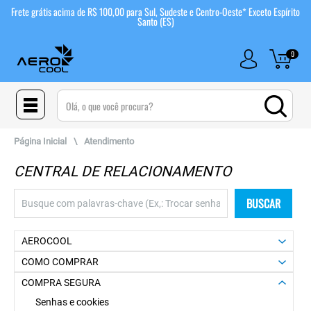
Frete grátis acima de R$ 100,00 para Sul, Sudeste e Centro-Oeste* Exceto Espírito
Santo (ES)
0
(pesquisar)
Página Inicial
\
Atendimento
CENTRAL DE RELACIONAMENTO
BUSCAR
AEROCOOL
COMO COMPRAR
COMPRA SEGURA
Senhas e cookies