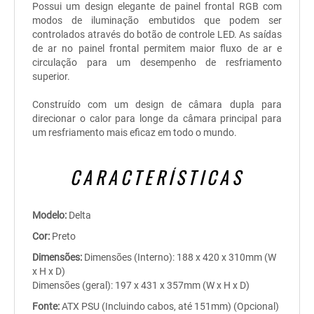
Possui um design elegante de painel frontal RGB com
modos de iluminação embutidos que podem ser
controlados através do botão de controle LED. As saídas
de ar no painel frontal permitem maior fluxo de ar e
circulação para um desempenho de resfriamento
superior.
Construído com um design de câmara dupla para
direcionar o calor para longe da câmara principal para
um resfriamento mais eficaz em todo o mundo.
CARACTERÍSTICAS
Modelo:
Delta
Cor:
Preto
Dimensões:
Dimensões (Interno): 188 x 420 x 310mm (W
x H x D)
Dimensões (geral): 197 x 431 x 357mm (W x H x D)
Fonte:
ATX PSU (Incluindo cabos, até 151mm) (Opcional)