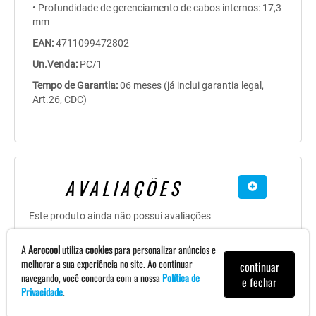
• Profundidade de gerenciamento de cabos internos: 17,3
mm
EAN:
4711099472802
Un.Venda:
PC/1
Tempo de Garantia:
06 meses (já inclui garantia legal,
Art.26, CDC)
AVALIAÇÕES
Este produto ainda não possui avaliações
Seja o primeiro a avaliar! :)
A
Aerocool
utiliza
cookies
para personalizar anúncios e
melhorar a sua experiência no site. Ao continuar
continuar
(
0
)
navegando, você concorda com a nossa
Política de
e fechar
Privacidade
.