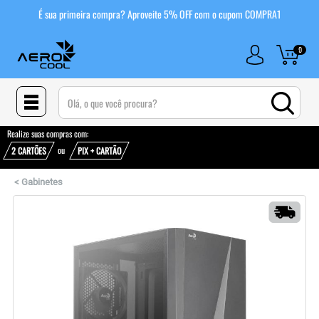
É sua primeira compra? Aproveite 5% OFF com o cupom COMPRA1
0
(pesquisar)
Realize suas compras com:
ou
2 CARTÕES
PIX + CARTÃO
<
Gabinetes