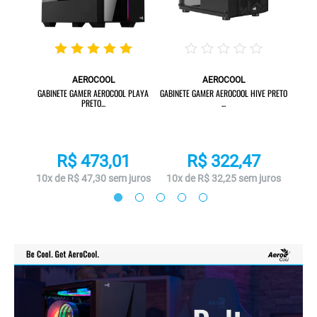
AEROCOOL
AEROCOOL
NI CYLON
GABIN
GABINETE GAMER AEROCOOL PLAYA
GABINETE GAMER AEROCOOL HIVE PRETO
PRETO...
...
R$ 473,01
R$ 322,47
juros
10x 
10x de R$ 47,30 sem juros
10x de R$ 32,25 sem juros