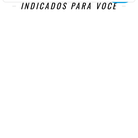
INDICADOS PARA VOCÊ
ATENDIMENTO
TEL.: (43)
3377-6701
SAC
PARCERIA
REDES SOCIAIS