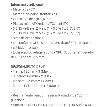
Informação adicional:
• Material: SPCC
• Material do painel frontal: Abs
• Espessura de aço: 0,5 mm
• Placas-mãe: ATX/micro ATX/mini-ITX
• 3,5" Drive Bays: 2 Max. (1 x 3,5" e 1 x 3,5"/2,5")
• 2,5" Drive Bays: 2 Max. (1 x 2,5" e 1 x 2,5"/3,5")
• Slots de expansão: 7
• Liberação de GPU: Suporta GPU de até 307mm (Sem
ventilador frontal)
• Liberação do refrigerador da CPU: Suporta refrigerador
de CPU de até 155 mm
RESFRIAMENTO DE AR:
- Frente: 120mm x 3 (Max.)
- Superior: 120mm x 2 (Max.)
- Traseira: 120mm x 1 (Max.)
- Shroud PSU: 120mm x 2 (Max.)
• Resfriamento líquido: Traseira: Radiador de 120mm
(Opcional)
• Portos de I/O: USB3.0 x 1 | USB2.0 x 2 | HD Audio & Mic.