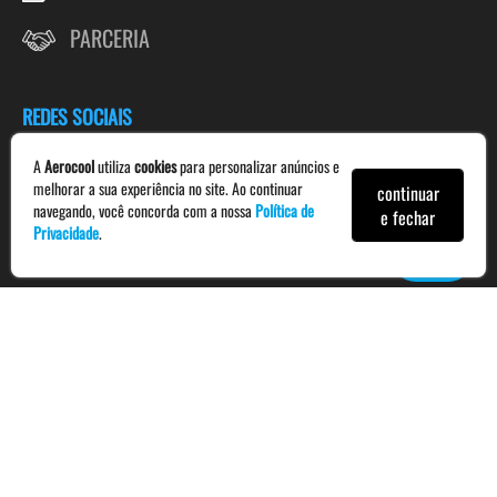
PARCERIA
REDES SOCIAIS
Acompanhe nossas redes sociais:
A
Aerocool
utiliza
cookies
para personalizar anúncios e
melhorar a sua experiência no site. Ao continuar
continuar
navegando, você concorda com a nossa
Política de
e fechar
Privacidade
.
Formas de Pagamento
Cartão de Crédito
Boleto
Pix