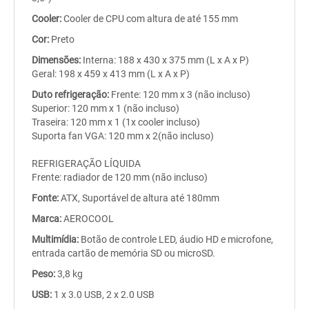
Cooler:
Cooler de CPU com altura de até 155 mm
Cor:
Preto
Dimensões:
Interna: 188 x 430 x 375 mm (L x A x P)
Geral: 198 x 459 x 413 mm (L x A x P)
Duto refrigeração:
Frente: 120 mm x 3 (não incluso)
Superior: 120 mm x 1 (não incluso)
Traseira: 120 mm x 1 (1x cooler incluso)
Suporta fan VGA: 120 mm x 2(não incluso)
REFRIGERAÇÃO LÍQUIDA
Frente: radiador de 120 mm (não incluso)
Fonte:
ATX, Suportável de altura até 180mm
Marca:
AEROCOOL
Multimídia:
Botão de controle LED, áudio HD e microfone,
entrada cartão de memória SD ou microSD.
Peso:
3,8 kg
USB:
1 x 3.0 USB, 2 x 2.0 USB