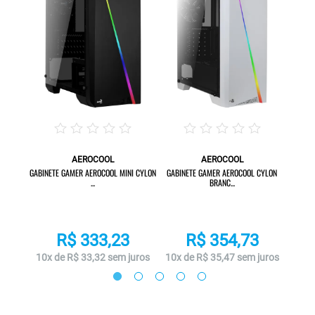
AEROCOOL
AEROCOOL
ADIATOR
GABIN
GABINETE GAMER AEROCOOL MINI CYLON
GABINETE GAMER AEROCOOL CYLON
...
BRANC...
R$ 333,23
R$ 354,73
juros
10x 
10x de R$ 33,32 sem juros
10x de R$ 35,47 sem juros