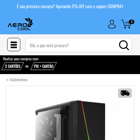
É sua primeira compra? Aproveite 5% OFF com o cupom COMPRA1
0
(pesquisar)
Realize suas compras com:
ou
2 CARTÕES
PIX + CARTÃO
<
Gabinetes