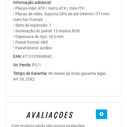
Informação adicional:
• Placas-mãe: ATX / micro ATX / mini-ITX
• Placas de vídeo: Suporta GPU de até 346mm /371mm
(sem fan frontal)
• Slots de expansão: 7
• Iluminação do painel: 13 modos RGB
• Espessura do Aço: >0,5 mm
• Painel frontal: ABS
• Painel lateral: acrílico
EAN:
4713105968842
Un.Venda:
PC/1
Tempo de Garantia:
06 meses (já inclui garantia legal,
Art.26, CDC)
AVALIAÇÕES
Este produto ainda não possui avaliações