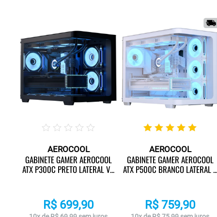
AEROCOOL
AEROCOOL
OOL
GABINETE GAMER AEROCOOL
GABINETE GAMER AEROCOOL
L ...
ATX P300C PRETO LATERAL V...
ATX P500C BRANCO LATERAL ..
R$ 699,90
R$ 759,90
os
10x de R$ 69,99 sem juros
10x de R$ 75,99 sem juros