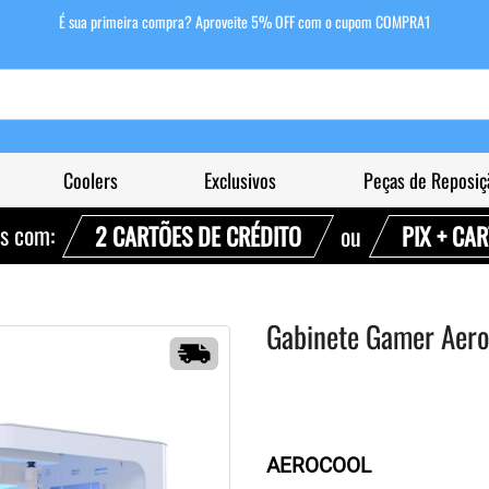
É sua primeira compra? Aproveite 5% OFF com o cupom COMPRA1
Coolers
Exclusivos
Peças de Reposiç
as com:
2 CARTÕES DE CRÉDITO
ou
PIX + CA
Gabinete Gamer Aero
AEROCOOL