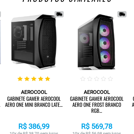
AEROCOOL
AEROCOOL
GABINETE GAMER AEROCOOL
GABINETE GAMER AEROCOOL
.
AERO ONE MINI BRANCO LATE...
AERO ONE FROST BRANCO
A
RGB...
R$ 386,99
R$ 569,78
10x de R$ 38,70 sem juros
10x de R$ 56,98 sem juros