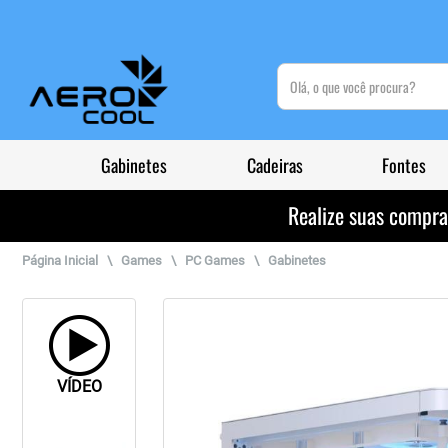
(pesquisar)
Gabinetes
Cadeiras
Fontes
Realize suas compr
Página Inicial
\
Games
\
PC Games
\
Gabinetes
VÍDEO