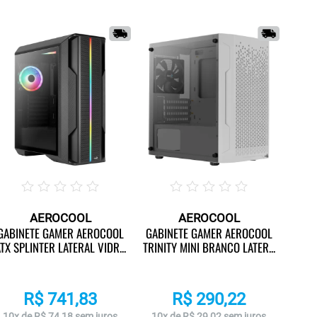
AEROCOOL
AEROCOOL
GABI
GABINETE GAMER AEROCOOL
GABINETE GAMER AEROCOOL
DRYFT
TX SPLINTER LATERAL VIDR...
TRINITY MINI BRANCO LATER...
R$ 741,83
R$ 290,22
10x
10x de R$ 74,18 sem juros
10x de R$ 29,02 sem juros