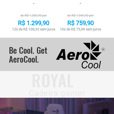
...
...
de R$
1.359,90
por
de R$
1.049,90
por
R$ 1.299,90
R$ 759,90
12x de R$ 108,33 sem juros
10x de R$ 75,99 sem juros