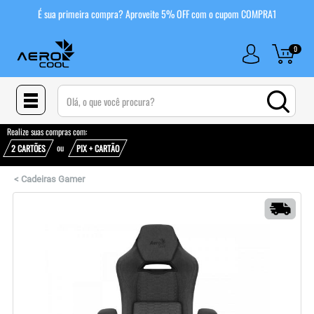
É sua primeira compra? Aproveite 5% OFF com o cupom COMPRA1
0
(pesquisar)
Realize suas compras com:
ou
2 CARTÕES
PIX + CARTÃO
<
Cadeiras Gamer